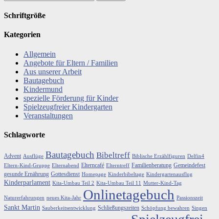
Schriftgröße
Kategorien
Allgemein
Angebote für Eltern / Familien
Aus unserer Arbeit
Bautagebuch
Kindermund
spezielle Förderung für Kinder
Spielzeugfreier Kindergarten
Veranstaltungen
Schlagworte
Bautagebuch
Bibeltreff
Advent
Ausflüge
Biblische Erzählfiguren
Delfin4
Elterncafé
Familienberatung
Gemeindefest
Eltern-Kind-Gruppe
Elternabend
Elterntreff
gesunde Ernährung
Gottesdienst
Homepage
Kinderbibeltage
Kindergartenausflug
Kinderparlament
Kita-Umbau Teil 2
Kita-Umbau Teil 11
Mutter-Kind-Tag
Onlinetagebuch
Naturerfahrungen
neues Kita-Jahr
Passionszeit
Sankt Martin
Schließungszeiten
Sauberkeitsentwicklung
Schöpfung bewahren
Singen