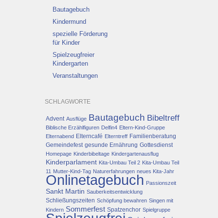
Bautagebuch
Kindermund
spezielle Förderung
für Kinder
Spielzeugfreier
Kindergarten
Veranstaltungen
SCHLAGWORTE
Bautagebuch
Bibeltreff
Advent
Ausflüge
Biblische Erzählfiguren
Delfin4
Eltern-Kind-Gruppe
Elterncafé
Familienberatung
Elternabend
Elterntreff
Gemeindefest
gesunde Ernährung
Gottesdienst
Homepage
Kinderbibeltage
Kindergartenausflug
Kinderparlament
Kita-Umbau Teil 2
Kita-Umbau Teil
11
Mutter-Kind-Tag
Naturerfahrungen
neues Kita-Jahr
Onlinetagebuch
Passionszeit
Sankt Martin
Sauberkeitsentwicklung
Schließungszeiten
Schöpfung bewahren
Singen mit
Sommerfest
Spatzenchor
Kindern
Spielgruppe