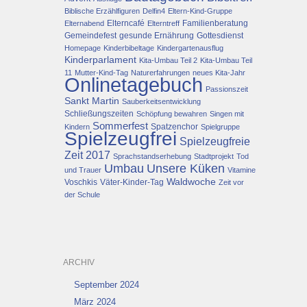
Biblische Erzählfiguren
Delfin4
Eltern-Kind-Gruppe
Elterncafé
Familienberatung
Elternabend
Elterntreff
Gemeindefest
gesunde Ernährung
Gottesdienst
Homepage
Kinderbibeltage
Kindergartenausflug
Kinderparlament
Kita-Umbau Teil 2
Kita-Umbau Teil
11
Mutter-Kind-Tag
Naturerfahrungen
neues Kita-Jahr
Onlinetagebuch
Passionszeit
Sankt Martin
Sauberkeitsentwicklung
Schließungszeiten
Schöpfung bewahren
Singen mit
Sommerfest
Spatzenchor
Kindern
Spielgruppe
Spielzeugfrei
Spielzeugfreie
Zeit 2017
Sprachstandserhebung
Stadtprojekt
Tod
Umbau
Unsere Küken
und Trauer
Vitamine
Waldwoche
Voschkis
Väter-Kinder-Tag
Zeit vor
der Schule
ARCHIV
September 2024
März 2024