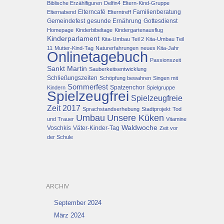
Biblische Erzählfiguren
Delfin4
Eltern-Kind-Gruppe
Elterncafé
Familienberatung
Elternabend
Elterntreff
Gemeindefest
gesunde Ernährung
Gottesdienst
Homepage
Kinderbibeltage
Kindergartenausflug
Kinderparlament
Kita-Umbau Teil 2
Kita-Umbau Teil
11
Mutter-Kind-Tag
Naturerfahrungen
neues Kita-Jahr
Onlinetagebuch
Passionszeit
Sankt Martin
Sauberkeitsentwicklung
Schließungszeiten
Schöpfung bewahren
Singen mit
Sommerfest
Spatzenchor
Kindern
Spielgruppe
Spielzeugfrei
Spielzeugfreie
Zeit 2017
Sprachstandserhebung
Stadtprojekt
Tod
Umbau
Unsere Küken
und Trauer
Vitamine
Waldwoche
Voschkis
Väter-Kinder-Tag
Zeit vor
der Schule
ARCHIV
September 2024
März 2024