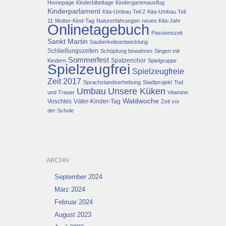
Homepage
Kinderbibeltage
Kindergartenausflug
Kinderparlament
Kita-Umbau Teil 2
Kita-Umbau Teil
11
Mutter-Kind-Tag
Naturerfahrungen
neues Kita-Jahr
Onlinetagebuch
Passionszeit
Sankt Martin
Sauberkeitsentwicklung
Schließungszeiten
Schöpfung bewahren
Singen mit
Sommerfest
Spatzenchor
Kindern
Spielgruppe
Spielzeugfrei
Spielzeugfreie
Zeit 2017
Sprachstandserhebung
Stadtprojekt
Tod
Umbau
Unsere Küken
und Trauer
Vitamine
Waldwoche
Voschkis
Väter-Kinder-Tag
Zeit vor
der Schule
ARCHIV
September 2024
März 2024
Februar 2024
August 2023