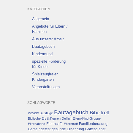
KATEGORIEN
Allgemein
Angebote für Eltern /
Familien
Aus unserer Arbeit
Bautagebuch
Kindermund
spezielle Förderung
für Kinder
Spielzeugfreier
Kindergarten
Veranstaltungen
SCHLAGWORTE
Bautagebuch
Bibeltreff
Advent
Ausflüge
Biblische Erzählfiguren
Delfin4
Eltern-Kind-Gruppe
Elterncafé
Familienberatung
Elternabend
Elterntreff
Gemeindefest
gesunde Ernährung
Gottesdienst