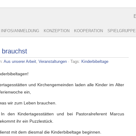
R
INFOS/ANMELDUNG
KONZEPTION
KOOPERATION
SPIELGRUPPE
u brauchst
n:
Aus unserer Arbeit
,
Veranstaltungen
· Tags:
Kinderbibeltage
nderbibeltagen!
ertagesstätten und Kirchengemeinden laden alle Kinder im Alter
ferienwoche ein,
was wir zum Leben brauchen.
In den Kindertagesstätten und bei Pastoralreferent Marcus
kommt ihr ein Puzzlestück.
ienst mit dem diesmal die Kinderbibeltage beginnen.