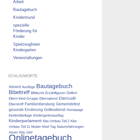
Arbeit
Bautagebuch
Kindermund
spezielle
Förderung für
Kinder
Spielzeugfreier
Kindergarten
Veranstaltungen
SCHLAGWORTE
Bautagebuch
Advent
Ausflüge
Bibeltreff
Biblische Erzählfiguren
Delfin4
Elterncafé
Eltern-Kind-Gruppe
Elternabend
Familienberatung
Gemeindefest
Elterntreff
gesunde Ernährung
Gottesdienst
Homepage
Kinderbibeltage
Kindergartenausflug
Kinderparlament
Kita-Umbau Teil 2
Kita-
Umbau Teil 11
Mutter-Kind-Tag
Naturerfahrungen
neues Kita-Jahr
Onlinetagebuch