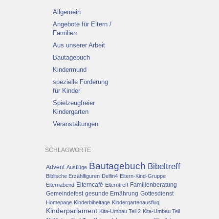
Allgemein
Angebote für Eltern /
Familien
Aus unserer Arbeit
Bautagebuch
Kindermund
spezielle Förderung
für Kinder
Spielzeugfreier
Kindergarten
Veranstaltungen
SCHLAGWORTE
Bautagebuch
Bibeltreff
Advent
Ausflüge
Biblische Erzählfiguren
Delfin4
Eltern-Kind-Gruppe
Elterncafé
Familienberatung
Elternabend
Elterntreff
Gemeindefest
gesunde Ernährung
Gottesdienst
Homepage
Kinderbibeltage
Kindergartenausflug
Kinderparlament
Kita-Umbau Teil 2
Kita-Umbau Teil