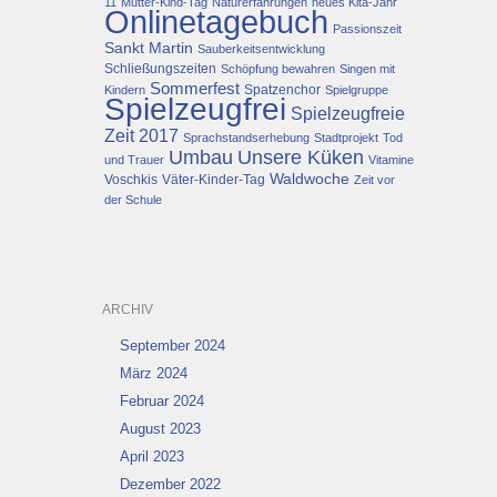
11
Mutter-Kind-Tag
Naturerfahrungen
neues Kita-Jahr
Onlinetagebuch
Passionszeit
Sankt Martin
Sauberkeitsentwicklung
Schließungszeiten
Schöpfung bewahren
Singen mit
Sommerfest
Spatzenchor
Kindern
Spielgruppe
Spielzeugfrei
Spielzeugfreie
Zeit 2017
Sprachstandserhebung
Stadtprojekt
Tod
Umbau
Unsere Küken
und Trauer
Vitamine
Waldwoche
Voschkis
Väter-Kinder-Tag
Zeit vor
der Schule
ARCHIV
September 2024
März 2024
Februar 2024
August 2023
April 2023
Dezember 2022