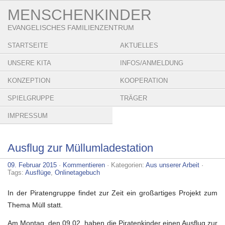
MENSCHENKINDER
EVANGELISCHES FAMILIENZENTRUM
STARTSEITE
AKTUELLES
UNSERE KITA
INFOS/ANMELDUNG
KONZEPTION
KOOPERATION
SPIELGRUPPE
TRÄGER
IMPRESSUM
Ausflug zur Müllumladestation
09. Februar 2015
·
Kommentieren
· Kategorien:
Aus unserer Arbeit
·
Tags:
Ausflüge
,
Onlinetagebuch
In der Piratengruppe findet zur Zeit ein großartiges Projekt zum
Thema Müll statt.
Am Montag, den 09.02. haben die Piratenkinder einen Ausflug zur