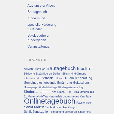
Aus unserer Arbeit
Bautagebuch
Kindermund
spezielle Förderung
für Kinder
Spielzeugfreier
Kindergarten
Veranstaltungen
SCHLAGWORTE
Bautagebuch
Bibeltreff
Advent
Ausflüge
Biblische Erzählfiguren
Delfin4
Eltern-Kind-Gruppe
Elterncafé
Familienberatung
Elternabend
Elterntreff
Gemeindefest
gesunde Ernährung
Gottesdienst
Homepage
Kinderbibeltage
Kindergartenausflug
Kinderparlament
Kita-Umbau Teil 2
Kita-Umbau Teil
11
Mutter-Kind-Tag
Naturerfahrungen
neues Kita-Jahr
Onlinetagebuch
Passionszeit
Sankt Martin
Sauberkeitsentwicklung
Schließungszeiten
Schöpfung bewahren
Singen mit