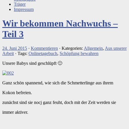
Träger
Impressum
Wir bekommen Nachwuchs –
Teil 3
24. Juni 2015
·
Kommentieren
· Kategorien:
Allgemein
,
Aus unserer
Arbeit
· Tags:
Onlinetagebuch
,
Schöpfung bewahren
Unsere Babys sind geschlüpft 🙂
Ganz schön spannend, wie sich die Schmetterlinge aus ihrem
Kokon befreien.
zunächst sind sie nocj ganz feuht, doch mit der Zeit werden sie
immer aktiver.