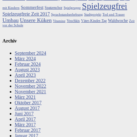
Spielzeugfrei
Sommerfest
Spatzenchor
mit Kindern
Spielgruppe
Spielzeugfreie Zeit 2017
Sprachstandserhebung
Stadtprojekt
Tod und Trauer
Umbau
Unsere Küken
Waldwoche
Voschkis
Väter-Kinder-Tag
Vitamine
Zeit
vor der Schule
Archiv
September 2024
März 2024
Februar 2024
August 2023
April 2023
Dezember 2022
November 2022
November 2021
März 2021
Oktober 2017
August 2017
Juni 2017
April 2017
März 2017
Februar 2017
Januar 2017