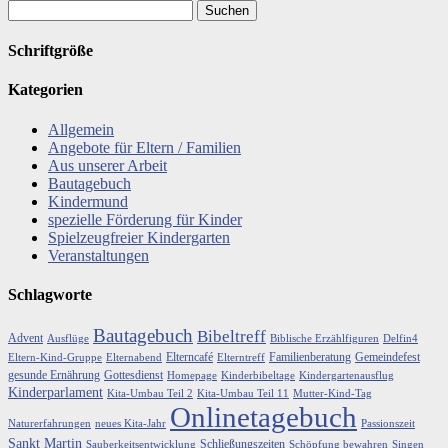
Schriftgröße
Kategorien
Allgemein
Angebote für Eltern / Familien
Aus unserer Arbeit
Bautagebuch
Kindermund
spezielle Förderung für Kinder
Spielzeugfreier Kindergarten
Veranstaltungen
Schlagworte
Bautagebuch
Bibeltreff
Advent
Ausflüge
Biblische Erzählfiguren
Delfin4
Elterncafé
Familienberatung
Gemeindefest
Eltern-Kind-Gruppe
Elternabend
Elterntreff
gesunde Ernährung
Gottesdienst
Homepage
Kinderbibeltage
Kindergartenausflug
Kinderparlament
Kita-Umbau Teil 2
Kita-Umbau Teil 11
Mutter-Kind-Tag
Onlinetagebuch
Naturerfahrungen
neues Kita-Jahr
Passionszeit
Sankt Martin
Schließungszeiten
Sauberkeitsentwicklung
Schöpfung bewahren
Singen