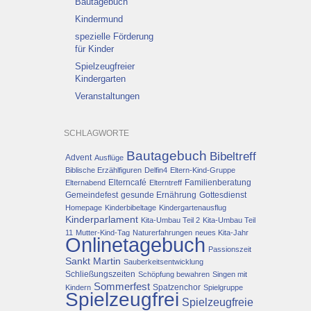
Bautagebuch
Kindermund
spezielle Förderung
für Kinder
Spielzeugfreier
Kindergarten
Veranstaltungen
SCHLAGWORTE
Bautagebuch
Bibeltreff
Advent
Ausflüge
Biblische Erzählfiguren
Delfin4
Eltern-Kind-Gruppe
Elterncafé
Familienberatung
Elternabend
Elterntreff
Gemeindefest
gesunde Ernährung
Gottesdienst
Homepage
Kinderbibeltage
Kindergartenausflug
Kinderparlament
Kita-Umbau Teil 2
Kita-Umbau Teil
11
Mutter-Kind-Tag
Naturerfahrungen
neues Kita-Jahr
Onlinetagebuch
Passionszeit
Sankt Martin
Sauberkeitsentwicklung
Schließungszeiten
Schöpfung bewahren
Singen mit
Sommerfest
Spatzenchor
Kindern
Spielgruppe
Spielzeugfrei
Spielzeugfreie