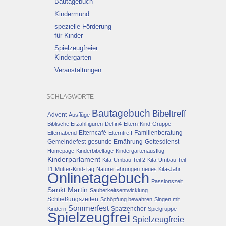
Bautagebuch
Kindermund
spezielle Förderung
für Kinder
Spielzeugfreier
Kindergarten
Veranstaltungen
SCHLAGWORTE
Bautagebuch
Bibeltreff
Advent
Ausflüge
Biblische Erzählfiguren
Delfin4
Eltern-Kind-Gruppe
Elterncafé
Familienberatung
Elternabend
Elterntreff
Gemeindefest
gesunde Ernährung
Gottesdienst
Homepage
Kinderbibeltage
Kindergartenausflug
Kinderparlament
Kita-Umbau Teil 2
Kita-Umbau Teil
11
Mutter-Kind-Tag
Naturerfahrungen
neues Kita-Jahr
Onlinetagebuch
Passionszeit
Sankt Martin
Sauberkeitsentwicklung
Schließungszeiten
Schöpfung bewahren
Singen mit
Sommerfest
Spatzenchor
Kindern
Spielgruppe
Spielzeugfrei
Spielzeugfreie